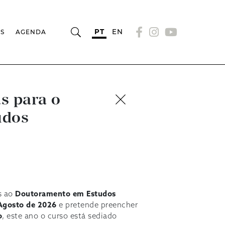
PT
EN
OS
AGENDA
s para o
udos
as ao
Doutoramento em Estudos
Agosto de 2026
e pretende preencher
o
, este ano o curso está sediado