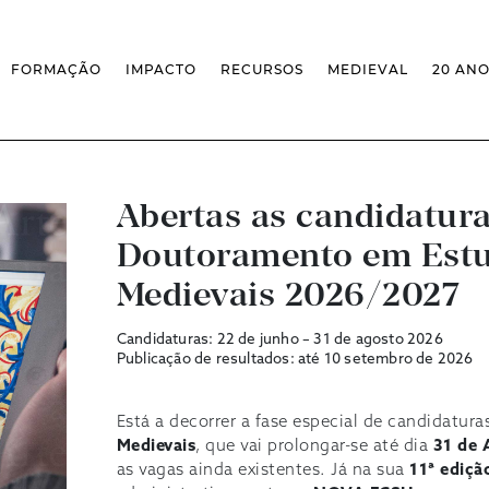
FORMAÇÃO
IMPACTO
RECURSOS
MEDIEVAL
20 AN
MASSIVE OPEN ONLINE COURSES
FACTOS & NÚMEROS
REVISTA MEDIEVALISTA
OFERTA CURRICULAR FCSH
EXPOSIÇÕES
PUBLICAÇÕES
DOUTORAMENTO EM ESTUDOS
FORMAÇÃO ESPECIALIZADA
BASES DE DADOS
MEDIEVAIS
SCO
SEMINÁRIO DE ESTUDOS
IEM GEOPORTAL
ESCOLA DE OUTONO
MEDIEVAIS
CENTIVOS
BIBLIOGRAFIAS E CRONOLOGIAS
Abertas as candidatura
FORMAÇÃO AO LONGO DA VIDA
CONFERÊNCIA IEM
BIBLIOTECA DIGITAL
– CLK
Doutoramento em Est
IEM NOS MEDIA
BIBLIOTECA IEM
FORMAÇÃO INTERNA
ARQUIVO DE EVENTOS
INFRAESTRUTURA ROSSIO
Medievais 2026/2027
INSTALAÇÕES IEM
Candidaturas: 22 de junho – 31 de agosto 2026
Publicação de resultados: até 10 setembro de 2026
Está a decorrer a fase especial de candidatur
Medievais
, que vai prolongar-se até dia
31 de 
as vagas ainda existentes. Já na sua
11ª ediçã