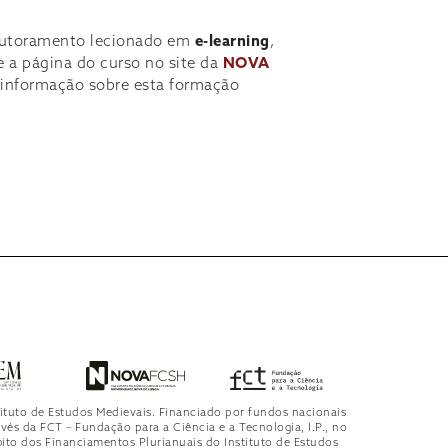
outoramento lecionado em
e-learning
,
e a página do curso no site da
NOVA
 informação sobre esta formação
tituto de Estudos Medievais. Financiado por fundos nacionais
avés da FCT – Fundação para a Ciência e a Tecnologia, I.P., no
ito dos Financiamentos Plurianuais do Instituto de Estudos