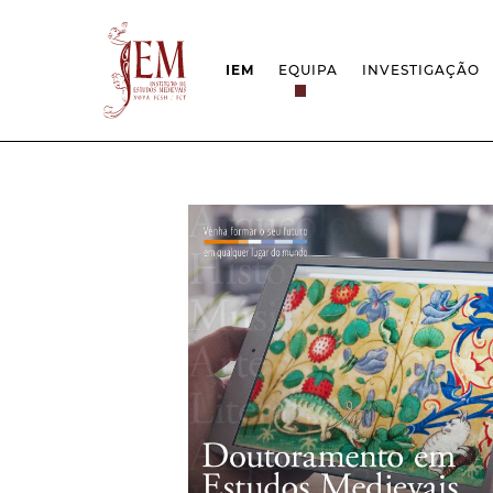
IEM
EQUIPA
INVESTIGAÇÃO
MISSÃO
PROJETOS
ESTRUTURA
REDES
GRUPOS DE INVESTIGAÇÃO
PROTOCOLOS
EMPREGO CIENTÍFICO
CÁTEDRA UNE
DOCUMENTAÇÃO
PRÉMIOS & IN
PROJETO ESTRATÉGICO
RELATÓRIOS FCT
QUESTÕES DE ASSÉDIO E ÉTICA