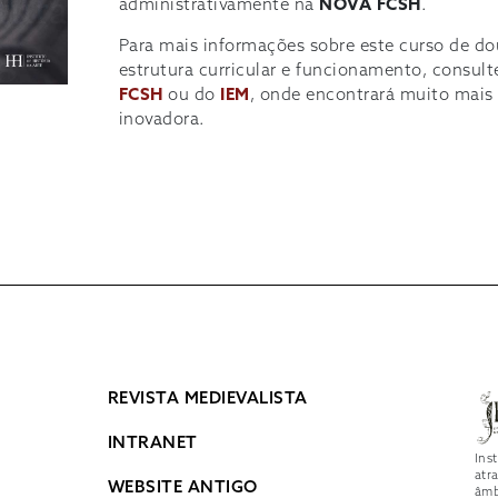
administrativamente na
NOVA FCSH
.
Para mais informações sobre este curso de d
estrutura curricular e funcionamento, consult
FCSH
ou do
IEM
, onde encontrará muito mais
inovadora.
REVISTA MEDIEVALISTA
INTRANET
Ins
atr
WEBSITE ANTIGO
âmb