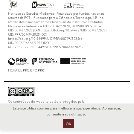
Instituto de Estudos Medievais. Financiado por fundos nacionais
através da FCT – Fundação para a Ciência e a Tecnologia, I.P., no
âmbito dos Financiamentos Plurianuais do Instituto de Estudos
Medievais – Referência UIDB/00749/2020, UIDP/00749/2020 e
UID/00749/2025 (DOI: https://doi.org/10.54499/UID/00749/2025),
UID/PRR/00749/2025 (DOI
https://doi.org/10.54499/UID/PRR/00749/2025) e
UID/PRR2/04666/2025 (DOI
https://doi.org/10.54499/UID/PRR2/04666/2025)
FICHA DE PROJETO PRR
Os conteúdos do website estão protegidos pela
licença
Creative Commons Attribution-
Este site utiliza cookies para melhorar a sua experiência. Ao navegar,
NonCommercial-NoDerivs 4.0 International
.
consente a sua utilização.
OK
© 2022 RUI VERÍSSIMO DESIGN