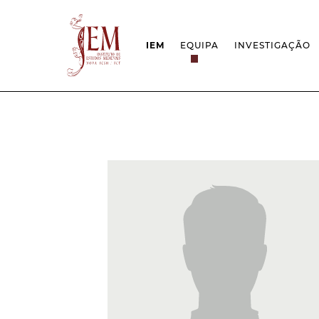
IEM
EQUIPA
INVESTIGAÇÃO
MISSÃO
PROJETOS
ESTRUTURA
REDES
GRUPOS DE INVESTIGAÇÃO
PROTOCOLOS
EMPREGO CIENTÍFICO
CÁTEDRA UNE
DOCUMENTAÇÃO
PRÉMIOS & IN
PROJETO ESTRATÉGICO
RELATÓRIOS FCT
QUESTÕES DE ASSÉDIO E ÉTICA