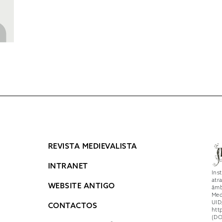
REVISTA MEDIEVALISTA
INTRANET
Ins
atr
WEBSITE ANTIGO
âmb
Med
UID
CONTACTOS
htt
(DO