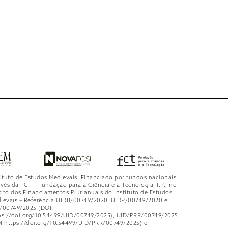
tituto de Estudos Medievais. Financiado por fundos nacionais
avés da FCT – Fundação para a Ciência e a Tecnologia, I.P., no
ito dos Financiamentos Plurianuais do Instituto de Estudos
ievais – Referência UIDB/00749/2020, UIDP/00749/2020 e
/00749/2025 (DOI:
ps://doi.org/10.54499/UID/00749/2025), UID/PRR/00749/2025
I https://doi.org/10.54499/UID/PRR/00749/2025) e