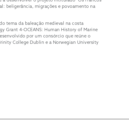
a desenvolver o projeto intitulado “Os Francos
ugal: beligerância, migrações e povoamento na
 do tema da baleação medieval na costa
rgy Grant 4-OCEANS: Human History of Marine
 desenvolvido por um consórcio que reúne o
nity College Dublin e a Norwegian University