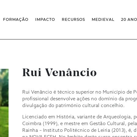
FORMAÇÃO
IMPACTO
RECURSOS
MEDIEVAL
20 AN
MASSIVE OPEN ONLINE COURSES
FACTOS & NÚMEROS
REVISTA MEDIEVALISTA
OFERTA CURRICULAR FCSH
EXPOSIÇÕES
PUBLICAÇÕES
DOUTORAMENTO EM ESTUDOS
FORMAÇÃO ESPECIALIZADA
BASES DE DADOS
MEDIEVAIS
SCO
SEMINÁRIO DE ESTUDOS
IEM GEOPORTAL
ESCOLA DE OUTONO
MEDIEVAIS
CENTIVOS
BIBLIOGRAFIAS E CRONOLOGIAS
FORMAÇÃO AO LONGO DA VIDA
CONFERÊNCIA IEM
BIBLIOTECA DIGITAL
– CLK
Rui Venâncio
IEM NOS MEDIA
BIBLIOTECA IEM
FORMAÇÃO INTERNA
ARQUIVO DE EVENTOS
INFRAESTRUTURA ROSSIO
INSTALAÇÕES IEM
Rui Venâncio é técnico superior no Município de 
profissional desenvolve ações no domínio da pro
divulgação do património cultural concelhio.
Licenciado em História, variante de Arqueologia, 
Coimbra (1999), e mestre em Gestão Cultural, pela
Rainha – Instituto Politécnico de Leiria (2013), é