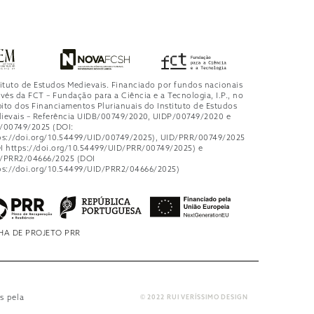
tituto de Estudos Medievais. Financiado por fundos nacionais
avés da FCT – Fundação para a Ciência e a Tecnologia, I.P., no
ito dos Financiamentos Plurianuais do Instituto de Estudos
ievais – Referência UIDB/00749/2020, UIDP/00749/2020 e
/00749/2025 (DOI:
ps://doi.org/10.54499/UID/00749/2025), UID/PRR/00749/2025
I https://doi.org/10.54499/UID/PRR/00749/2025) e
/PRR2/04666/2025 (DOI
ps://doi.org/10.54499/UID/PRR2/04666/2025)
HA DE PROJETO PRR
s pela
© 2022 RUI VERÍSSIMO DESIGN