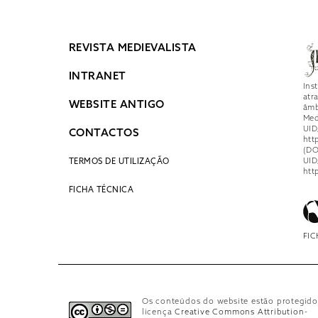
REVISTA MEDIEVALISTA
INTRANET
Ins
atr
WEBSITE ANTIGO
âmb
Med
UID
CONTACTOS
htt
(DO
UID
TERMOS DE UTILIZAÇÃO
htt
FICHA TÉCNICA
FIC
Os conteúdos do website estão protegido
licença
Creative Commons Attribution-