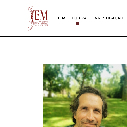
IEM
EQUIPA
INVESTIGAÇÃO
MISSÃO
PROJETOS
ESTRUTURA
REDES
GRUPOS DE INVESTIGAÇÃO
PROTOCOLOS
EMPREGO CIENTÍFICO
CÁTEDRA UNE
DOCUMENTAÇÃO
PRÉMIOS & IN
PROJETO ESTRATÉGICO
RELATÓRIOS FCT
QUESTÕES DE ASSÉDIO E ÉTICA