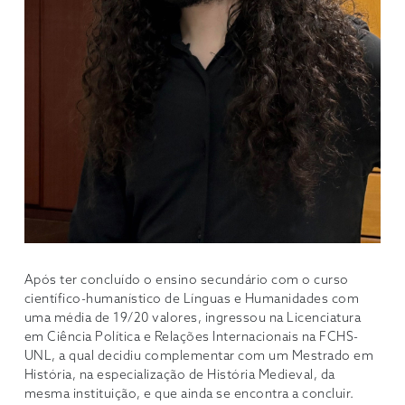
Após ter concluído o ensino secundário com o curso
científico-humanístico de Línguas e Humanidades com
uma média de 19/20 valores, ingressou na Licenciatura
em Ciência Política e Relações Internacionais na FCHS-
UNL, a qual decidiu complementar com um Mestrado em
História, na especialização de História Medieval, da
mesma instituição, e que ainda se encontra a concluir.