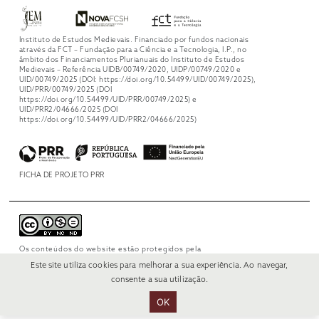
Instituto de Estudos Medievais. Financiado por fundos nacionais
através da FCT – Fundação para a Ciência e a Tecnologia, I.P., no
âmbito dos Financiamentos Plurianuais do Instituto de Estudos
Medievais – Referência UIDB/00749/2020, UIDP/00749/2020 e
UID/00749/2025 (DOI: https://doi.org/10.54499/UID/00749/2025),
UID/PRR/00749/2025 (DOI
https://doi.org/10.54499/UID/PRR/00749/2025) e
UID/PRR2/04666/2025 (DOI
https://doi.org/10.54499/UID/PRR2/04666/2025)
FICHA DE PROJETO PRR
Os conteúdos do website estão protegidos pela
licença
Creative Commons Attribution-
Este site utiliza cookies para melhorar a sua experiência. Ao navegar,
NonCommercial-NoDerivs 4.0 International
.
consente a sua utilização.
OK
© 2022 RUI VERÍSSIMO DESIGN