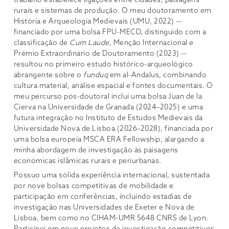
trabalho estabelece ligações entre cidades, paisagens
rurais e sistemas de produção. O meu doutoramento em
História e Arqueologia Medievais (UMU, 2022) —
financiado por uma bolsa FPU-MECD, distinguido com a
classificação de
Cum Laude
, Menção Internacional e
Prémio Extraordinário de Doutoramento (2023) —
resultou no primeiro estudo histórico-arqueológico
abrangente sobre o
funduq
em al-Andalus, combinando
cultura material, análise espacial e fontes documentais. O
meu percurso pós-doutoral inclui uma bolsa Juan de la
Cierva na Universidade de Granada (2024–2025) e uma
futura integração no Instituto de Estudos Medievais da
Universidade Nova de Lisboa (2026–2028), financiada por
uma bolsa europeia MSCA ERA Fellowship, alargando a
minha abordagem de investigação às paisagens
económicas islâmicas rurais e periurbanas.
Possuo uma sólida experiência internacional, sustentada
por nove bolsas competitivas de mobilidade e
participação em conferências, incluindo estadias de
investigação nas Universidades de Exeter e Nova de
Lisboa, bem como no CIHAM-UMR 5648 CNRS de Lyon.