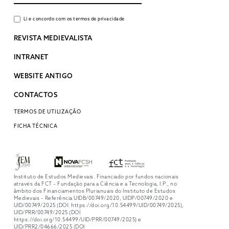
Li e concordo com os termos de privacidade
REVISTA MEDIEVALISTA
INTRANET
WEBSITE ANTIGO
CONTACTOS
TERMOS DE UTILIZAÇÃO
FICHA TÉCNICA
Instituto de Estudos Medievais. Financiado por fundos nacionais
através da FCT – Fundação para a Ciência e a Tecnologia, I.P., no
âmbito dos Financiamentos Plurianuais do Instituto de Estudos
Medievais – Referência UIDB/00749/2020, UIDP/00749/2020 e
UID/00749/2025 (DOI: https://doi.org/10.54499/UID/00749/2025),
UID/PRR/00749/2025 (DOI
https://doi.org/10.54499/UID/PRR/00749/2025) e
UID/PRR2/04666/2025 (DOI