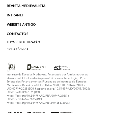
REVISTA MEDIEVALISTA
INTRANET
WEBSITE ANTIGO
CONTACTOS
TERMOS DE UTILIZAÇÃO
FICHA TÉCNICA
Instituto de Estudos Medievais. Financiado por fundos nacionais
através da FCT – Fundação para a Ciência e a Tecnologia, I.P., no
âmbito dos Financiamentos Plurianuais do Instituto de Estudos
Medievais – Referência UIDB/00749/2020, UIDP/00749/2020 e
UID/00749/2025 (DOI: https://doi.org/10.54499/UID/00749/2025),
UID/PRR/00749/2025 (DOI
https://doi.org/10.54499/UID/PRR/00749/2025) e
UID/PRR2/04666/2025 (DOI
https://doi.org/10.54499/UID/PRR2/04666/2025)