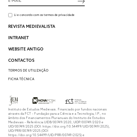
Li e concordo com os termos de privacidade
REVISTA MEDIEVALISTA
INTRANET
WEBSITE ANTIGO
CONTACTOS
TERMOS DE UTILIZAÇÃO
FICHA TÉCNICA
Instituto de Estudos Medievais. Financiado por fundos nacionais
através da FCT – Fundação para a Ciência e a Tecnologia, I.P., no
âmbito dos Financiamentos Plurianuais do Instituto de Estudos
Medievais – Referência UIDB/00749/2020, UIDP/00749/2020 e
UID/00749/2025 (DOI: https://doi.org/10.54499/UID/00749/2025),
UID/PRR/00749/2025 (DOI
https://doi.org/10.54499/UID/PRR/00749/2025) e