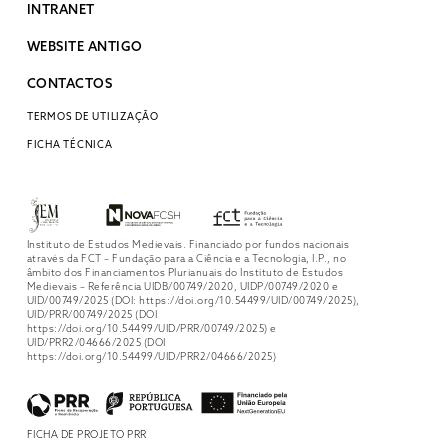
INTRANET
WEBSITE ANTIGO
CONTACTOS
TERMOS DE UTILIZAÇÃO
FICHA TÉCNICA
Instituto de Estudos Medievais. Financiado por fundos nacionais
através da FCT – Fundação para a Ciência e a Tecnologia, I.P., no
âmbito dos Financiamentos Plurianuais do Instituto de Estudos
Medievais – Referência UIDB/00749/2020, UIDP/00749/2020 e
UID/00749/2025 (DOI: https://doi.org/10.54499/UID/00749/2025),
UID/PRR/00749/2025 (DOI
https://doi.org/10.54499/UID/PRR/00749/2025) e
UID/PRR2/04666/2025 (DOI
https://doi.org/10.54499/UID/PRR2/04666/2025)
FICHA DE PROJETO PRR