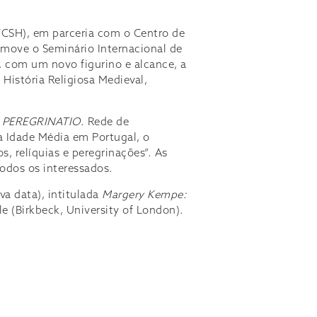
FCSH), em parceria com o Centro de
omove o Seminário Internacional de
, com um novo figurino e alcance, a
 História Religiosa Medieval,
a
PEREGRINATIO
. Rede de
a Idade Média em Portugal, o
, relíquias e peregrinações”. As
todos os interessados.
va data), intitulada
Margery Kempe:
le (Birkbeck, University of London).