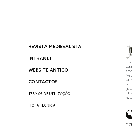
REVISTA MEDIEVALISTA
INTRANET
Ins
atr
WEBSITE ANTIGO
âmb
Med
UID
CONTACTOS
htt
(DO
UID
TERMOS DE UTILIZAÇÃO
htt
FICHA TÉCNICA
FIC