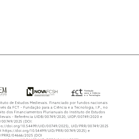
tituto de Estudos Medievais. Financiado por fundos nacionais
avés da FCT – Fundação para a Ciência e a Tecnologia, I.P., no
ito dos Financiamentos Plurianuais do Instituto de Estudos
ievais – Referência UIDB/00749/2020, UIDP/00749/2020 e
/00749/2025 (DOI:
ps://doi.org/10.54499/UID/00749/2025), UID/PRR/00749/2025
I https://doi.org/10.54499/UID/PRR/00749/2025) e
/PRR2/04666/2025 (DOI