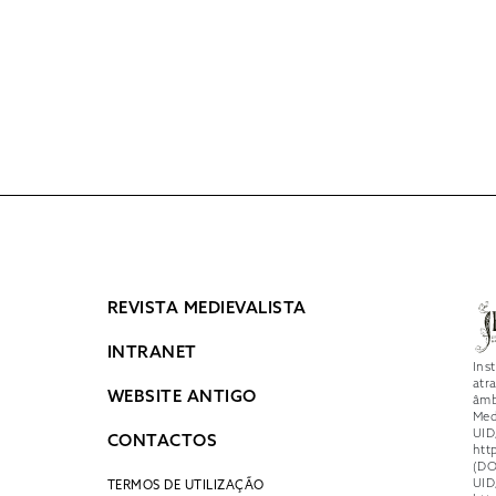
REVISTA MEDIEVALISTA
INTRANET
Ins
atr
WEBSITE ANTIGO
âmb
Med
UID
CONTACTOS
htt
(DO
UID
TERMOS DE UTILIZAÇÃO