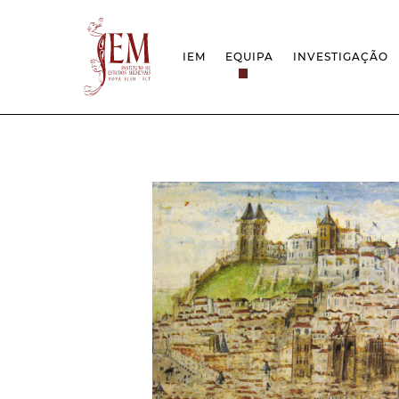
IEM
EQUIPA
INVESTIGAÇÃO
MISSÃO
PROJETOS
ESTRUTURA
REDES
GRUPOS DE INVESTIGAÇÃO
PROTOCOLOS
EMPREGO CIENTÍFICO
CÁTEDRA UNE
DOCUMENTAÇÃO
PRÉMIOS & IN
PROJETO ESTRATÉGICO
RELATÓRIOS FCT
QUESTÕES DE ASSÉDIO E ÉTICA