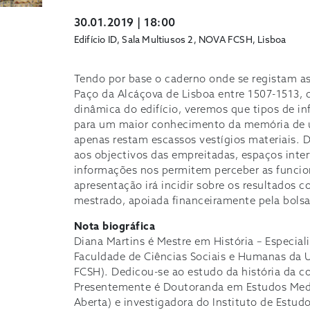
30.01.2019 | 18:00
Edifício ID, Sala Multiusos 2, NOVA FCSH, Lisboa
Tendo por base o caderno onde se registam a
Paço da Alcáçova de Lisboa entre 1507-1513, q
dinâmica do edifício, veremos que tipos de in
para um maior conhecimento da memória de u
apenas restam escassos vestígios materiais. 
aos objectivos das empreitadas, espaços int
informações nos permitem perceber as funcion
apresentação irá incidir sobre os resultados 
mestrado, apoiada financeiramente pela bols
Nota biográfica
Diana Martins é Mestre em História – Especial
Faculdade de Ciências Sociais e Humanas da 
FCSH). Dedicou-se ao estudo da história da c
Presentemente é Doutoranda em Estudos Med
Aberta) e investigadora do Instituto de Estud