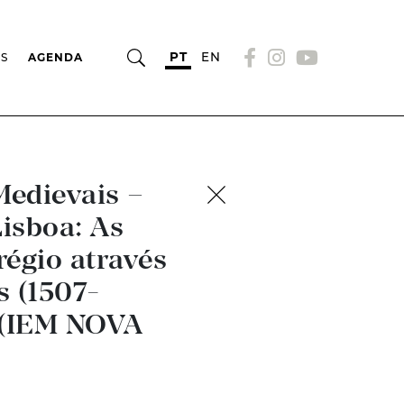
PT
EN
OS
AGENDA
Medievais –
isboa: As
égio através
s (1507-
s (IEM NOVA