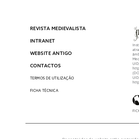
REVISTA MEDIEVALISTA
INTRANET
Ins
atr
WEBSITE ANTIGO
âmb
Med
UID
CONTACTOS
htt
(DO
UID
TERMOS DE UTILIZAÇÃO
htt
FICHA TÉCNICA
FIC