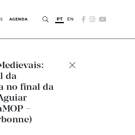
PT
EN
OS
AGENDA
Medievais:
l da
a no final da
Aguiar
LaMOP –
rbonne)