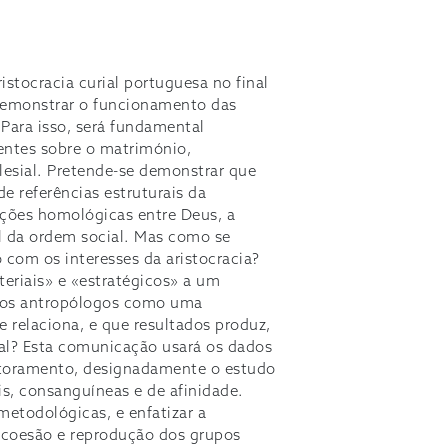
istocracia curial portuguesa no final
demonstrar o funcionamento das
Para isso, será fundamental
entes sobre o matrimónio,
lesial. Pretende-se demonstrar que
 referências estruturais da
lações homológicas entre Deus, a
l da ordem social. Mas como se
com os interesses da aristocracia?
eriais» e «estratégicos» a um
pelos antropólogos como uma
 relaciona, e que resultados produz,
al? Esta comunicação usará os dados
utoramento, designadamente o estudo
is, consanguíneas e de afinidade.
metodológicas, e enfatizar a
a coesão e reprodução dos grupos