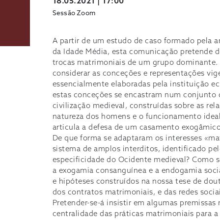
18.05.2021 | 17:00
Sessão Zoom
A partir de um estudo de caso formado pela ar
da Idade Média, esta comunicação pretende 
trocas matrimoniais de um grupo dominante. 
considerar as conceções e representações vig
essencialmente elaboradas pela instituição ec
estas conceções se encastram num conjunto de
civilização medieval, construídas sobre as re
natureza dos homens e o funcionamento idea
articula a defesa de um casamento exogâmico 
De que forma se adaptaram os interesses «mat
sistema de amplos interditos, identificado 
especificidade do Ocidente medieval? Como se
a exogamia consanguínea e a endogamia soci
e hipóteses construídos na nossa tese de do
dos contratos matrimoniais, e das redes socia
Pretender-se-á insistir em algumas premissas 
centralidade das práticas matrimoniais para 