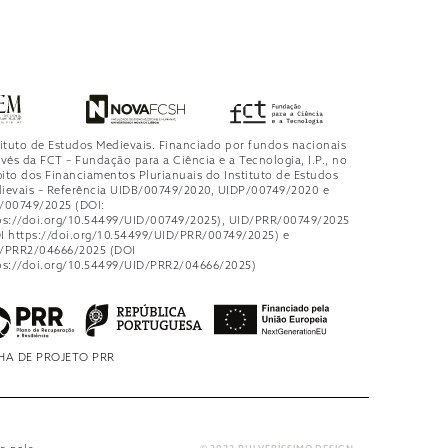
tituto de Estudos Medievais. Financiado por fundos nacionais
avés da FCT – Fundação para a Ciência e a Tecnologia, I.P., no
ito dos Financiamentos Plurianuais do Instituto de Estudos
ievais – Referência UIDB/00749/2020, UIDP/00749/2020 e
/00749/2025 (DOI:
ps://doi.org/10.54499/UID/00749/2025), UID/PRR/00749/2025
I https://doi.org/10.54499/UID/PRR/00749/2025) e
/PRR2/04666/2025 (DOI
ps://doi.org/10.54499/UID/PRR2/04666/2025)
HA DE PROJETO PRR