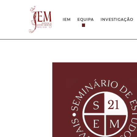
IEM
EQUIPA
INVESTIGAÇÃO
MISSÃO
PROJETOS
ESTRUTURA
REDES
GRUPOS DE INVESTIGAÇÃO
PROTOCOLOS
EMPREGO CIENTÍFICO
CÁTEDRA UNE
DOCUMENTAÇÃO
PRÉMIOS & IN
PROJETO ESTRATÉGICO
RELATÓRIOS FCT
QUESTÕES DE ASSÉDIO E ÉTICA