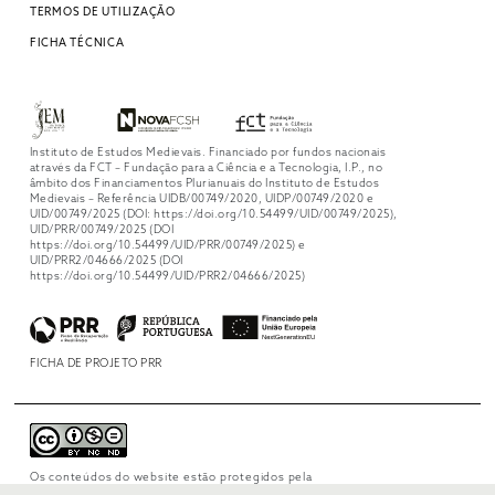
TERMOS DE UTILIZAÇÃO
FICHA TÉCNICA
Instituto de Estudos Medievais. Financiado por fundos nacionais
através da FCT – Fundação para a Ciência e a Tecnologia, I.P., no
âmbito dos Financiamentos Plurianuais do Instituto de Estudos
Medievais – Referência UIDB/00749/2020, UIDP/00749/2020 e
UID/00749/2025 (DOI: https://doi.org/10.54499/UID/00749/2025),
UID/PRR/00749/2025 (DOI
https://doi.org/10.54499/UID/PRR/00749/2025) e
UID/PRR2/04666/2025 (DOI
https://doi.org/10.54499/UID/PRR2/04666/2025)
FICHA DE PROJETO PRR
Os conteúdos do website estão protegidos pela
licença
Creative Commons Attribution-