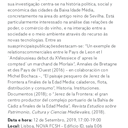
sua investigação centra-se na história política, social y
económica das cidades da Baixa Idade Média,
concretamente na área do antigo reino de Sevilha. Está
particularmente interessado na análise das relações de
poder, o comércio do vinho, e na interação entre a
sociedade e o meio ambiente através do recurso às
novas tecnologias. Entre as
suasprincipaispublicaçõesdestacam-se: “Un exemple de
relationscommerciales entre le Pays de Leon et l
´Andalousieau debut du XVIessiece d’ apres le
compted`un marchand de Morlaix”, Annales de Bretagne
et des Pays de l’Ouest (2016) – en colaboración con
Michel Bochaca –, “El paisaje pesquero de Jerez de la
Frontera a finales de la Edad Media: caladeros, flota,
distribución y consumo”, Historia. Instituciones.
Documentos (2018); o “Jerez de la Frontera: el gran
centro productor del complejo portuario de la Bahía de
Cádiz a finales de la Edad Media”,
Revista Estudios sobre
Patrimonio, Cultura y Ciencias Medievales,
(2018).
Data e hora:
12 de Setembro, 2019, 17:00-19:00
Local:
Lisboa, NOVA FCSH – Edifício ID, sala 0.06