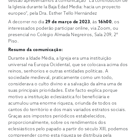
sessão apresentamos a comunicação “La contribución de
la Iglesia durante la Baja Edad Media: hacia un proyecto
europeo”, pela Dra. Esther Tello Hernández
A decorrer no dia
29 de março de 2023
, às
16h00
, os
interessados poderão participar online, via Zoom, ou
presencial no Colégio Almada Negreiros, Sala 209, 2º
Piso.
Resumo da comunicação:
Durante a Idade Média, a Igreja era uma instituição
universal na Europa Ocidental, que se colocava acima dos
reinos, senhorios e outras entidades políticas. A
sociedade medieval, praticamente como um todo,
considerava o culto divino e a salvação da alma uma de
suas principais prioridades. Este facto explica porque
motivo a instituição eclesiástica foi beneficiária e
acumulou uma enorme riqueza, oriunda de todos os
cantos do território e dos mais variados estratos sociais.
Graças aos impostos periódicos estabelecidos,
proporcionalmente, sobre os rendimentos dos
eclesiásticos pelo papado a partir do século XIII, podemos
compreender como esta riqueza se distribuía pela