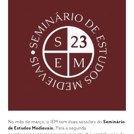
No mês de março, o IEM tem duas sessões do
Seminário
de Estudos Medievais.
Para a segunda