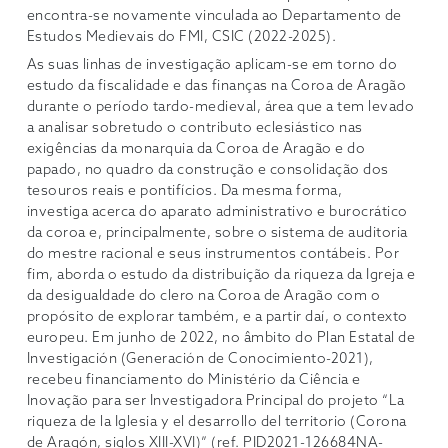
encontra-se novamente vinculada ao Departamento de
Estudos Medievais do FMI, CSIC (2022-2025).
As suas linhas de investigação aplicam-se em torno do
estudo da fiscalidade e das finanças na Coroa de Aragão
durante o período tardo-medieval, área que a tem levado
a analisar sobretudo o contributo eclesiástico nas
exigências da monarquia da Coroa de Aragão e do
papado, no quadro da construção e consolidação dos
tesouros reais e pontifícios. Da mesma forma,
investiga acerca do aparato administrativo e burocrático
da coroa e, principalmente, sobre o sistema de auditoria
do mestre racional e seus instrumentos contábeis. Por
fim, aborda o estudo da distribuição da riqueza da Igreja e
da desigualdade do clero na Coroa de Aragão com o
propósito de explorar também, e a partir daí, o contexto
europeu. Em junho de 2022, no âmbito do Plan Estatal de
Investigación (Generación de Conocimiento-2021),
recebeu financiamento do Ministério da Ciência e
Inovação para ser Investigadora Principal do projeto “La
riqueza de la Iglesia y el desarrollo del territorio (Corona
de Aragón, siglos XIII-XVI)” (ref. PID2021-126684NA-