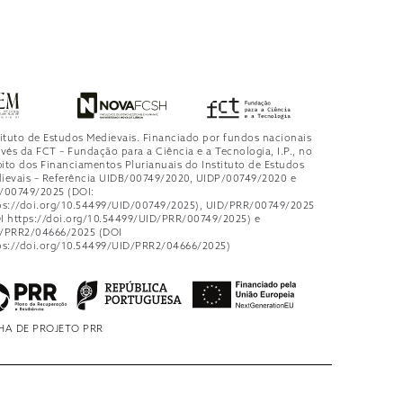
tituto de Estudos Medievais. Financiado por fundos nacionais
avés da FCT – Fundação para a Ciência e a Tecnologia, I.P., no
ito dos Financiamentos Plurianuais do Instituto de Estudos
ievais – Referência UIDB/00749/2020, UIDP/00749/2020 e
/00749/2025 (DOI:
ps://doi.org/10.54499/UID/00749/2025), UID/PRR/00749/2025
I https://doi.org/10.54499/UID/PRR/00749/2025) e
/PRR2/04666/2025 (DOI
ps://doi.org/10.54499/UID/PRR2/04666/2025)
HA DE PROJETO PRR