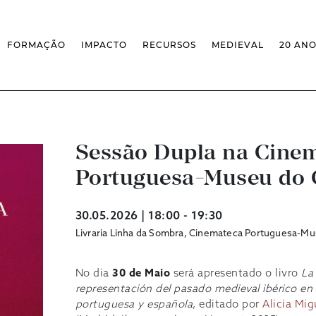
FORMAÇÃO
IMPACTO
RECURSOS
MEDIEVAL
20 AN
MASSIVE OPEN ONLINE COURSES
FACTOS & NÚMEROS
REVISTA MEDIEVALISTA
OFERTA CURRICULAR FCSH
EXPOSIÇÕES
PUBLICAÇÕES
DOUTORAMENTO EM ESTUDOS
FORMAÇÃO ESPECIALIZADA
BASES DE DADOS
MEDIEVAIS
SCO
SEMINÁRIO DE ESTUDOS
IEM GEOPORTAL
ESCOLA DE OUTONO
MEDIEVAIS
CENTIVOS
BIBLIOGRAFIAS E CRONOLOGIAS
FORMAÇÃO AO LONGO DA VIDA
CONFERÊNCIA IEM
Sessão Dupla na Cine
BIBLIOTECA DIGITAL
– CLK
IEM NOS MEDIA
BIBLIOTECA IEM
Portuguesa-Museu do
FORMAÇÃO INTERNA
ARQUIVO DE EVENTOS
INFRAESTRUTURA ROSSIO
INSTALAÇÕES IEM
30.05.2026 | 18:00 - 19:30
Livraria Linha da Sombra, Cinemateca Portuguesa-M
No dia
30 de Maio
será apresentado o livro
La
representación del pasado medieval ibérico en 
portuguesa y española
, editado por
Alicia Mig