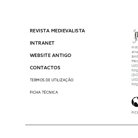
REVISTA MEDIEVALISTA
INTRANET
Ins
atr
WEBSITE ANTIGO
âmb
Med
UID
CONTACTOS
htt
(DO
UID
TERMOS DE UTILIZAÇÃO
htt
FICHA TÉCNICA
FIC