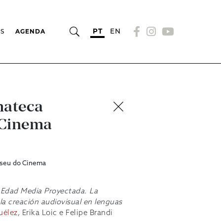
PT
EN
OS
AGENDA
mateca
 Cinema
useu do Cinema
 Edad Media Proyectada. La
la creación audiovisual en lenguas
uélez
, Erika Loic e Felipe Brandi