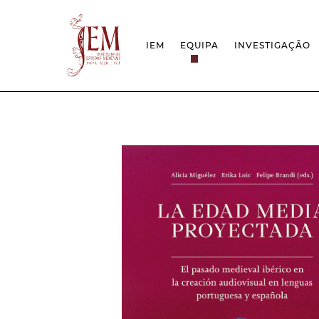
IEM
EQUIPA
INVESTIGAÇÃO
MISSÃO
PROJETOS
ESTRUTURA
REDES
GRUPOS DE INVESTIGAÇÃO
PROTOCOLOS
EMPREGO CIENTÍFICO
CÁTEDRA UNE
DOCUMENTAÇÃO
PRÉMIOS & IN
PROJETO ESTRATÉGICO
RELATÓRIOS FCT
QUESTÕES DE ASSÉDIO E ÉTICA