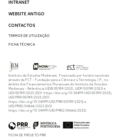
INTRANET
WEBSITE ANTIGO
CONTACTOS
TERMOS DE UTILIZAÇÃO
FICHA TÉCNICA
Instituto de Estudos Medievais. Financiado por fundos nacionais
através da FCT – Fundação para a Ciência e a Tecnologia, I.P., no
âmbito dos Financiamentos Plurianuais do Instituto de Estudos
Medievais – Referência UIDB/00749/2020, UIDP/00749/2020 e
UID/00749/2025 (DOI: https://doi.org/10.54499/UID/00749/2025),
UID/PRR/00749/2025 (DOI
https://doi.org/10.54499/UID/PRR/00749/2025) e
UID/PRR2/04666/2025 (DOI
https://doi.org/10.54499/UID/PRR2/04666/2025)
FICHA DE PROJETO PRR