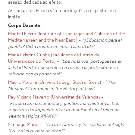
sessão dedicada ao efeito.
As línguas da Escola são o português, o espanhol e o
inglês.
Corpo Docente:
Maribel Fierro (Institute of Languages ​​and Cultures of the
Mediterranean and the Near East )
–
“¿Educación para el
pueblo? Didacticismo en época almohade”
Maria Cristina Cunha (Faculdade de Letras da
Universidade do Porto)
–
“Los notarios portugu
eses en
la Edad Media: cuestiones en torno a la profesión y su
relación con el poder real”
Maura Mordini (Università degli Studi di Siena)
– “
The
Medieval
Commune in the History of Law
“
Pau Viciano Navarro (Universitat de València)
–
“Producción documental y gestión administrativa. Los
registros del impuesto directo municipal en el reino de
Valencia (siglos XIV-XV)”
Santiago Macías
–
“
Duarte Darmas y los castillos del siglo
XVI: y si el tuviera un dron?”