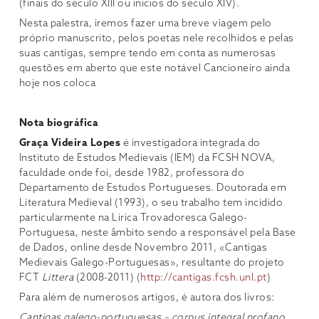
(finais do século XIII ou inícios do século XIV).
Nesta palestra, iremos fazer uma breve viagem pelo
próprio manuscrito, pelos poetas nele recolhidos e pelas
suas cantigas, sempre tendo em conta as numerosas
questões em aberto que este notável Cancioneiro ainda
hoje nos coloca
Nota biográfica
Graça Videira Lopes
é investigadora integrada do
Instituto de Estudos Medievais (IEM) da FCSH NOVA,
faculdade onde foi, desde 1982, professora do
Departamento de Estudos Portugueses. Doutorada em
Literatura Medieval (1993), o seu trabalho tem incidido
particularmente na Lírica Trovadoresca Galego-
Portuguesa, neste âmbito sendo a responsável pela Base
de Dados, online desde Novembro 2011, «Cantigas
Medievais Galego-Portuguesas», resultante do projeto
FCT
Littera
(2008-2011) (
http://cantigas.fcsh.unl.pt
)
Para além de numerosos artigos, é autora dos livros:
Cantigas galego-portuguesas – corpus integral profano
,