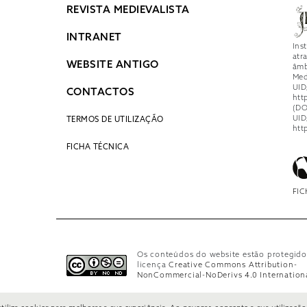
REVISTA MEDIEVALISTA
INTRANET
Ins
atr
WEBSITE ANTIGO
âmb
Med
UID
CONTACTOS
htt
(DO
UID
TERMOS DE UTILIZAÇÃO
htt
FICHA TÉCNICA
FIC
Os conteúdos do website estão protegido
licença
Creative Commons Attribution-
NonCommercial-NoDerivs 4.0 Internation