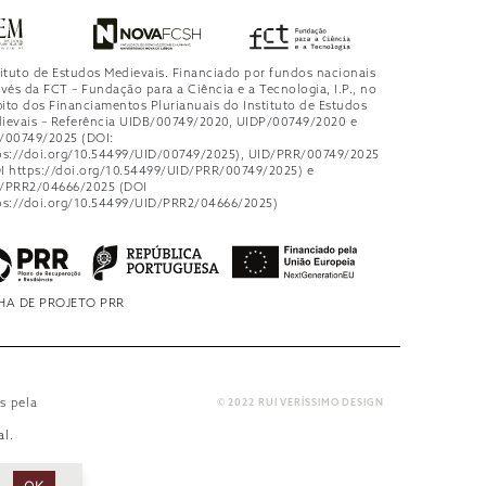
tituto de Estudos Medievais. Financiado por fundos nacionais
avés da FCT – Fundação para a Ciência e a Tecnologia, I.P., no
ito dos Financiamentos Plurianuais do Instituto de Estudos
ievais – Referência UIDB/00749/2020, UIDP/00749/2020 e
/00749/2025 (DOI:
ps://doi.org/10.54499/UID/00749/2025), UID/PRR/00749/2025
I https://doi.org/10.54499/UID/PRR/00749/2025) e
/PRR2/04666/2025 (DOI
ps://doi.org/10.54499/UID/PRR2/04666/2025)
HA DE PROJETO PRR
s pela
© 2022 RUI VERÍSSIMO DESIGN
al
.