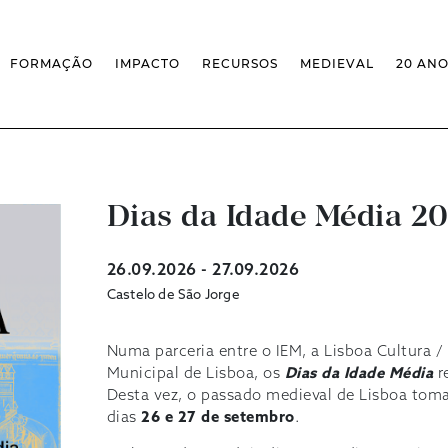
FORMAÇÃO
IMPACTO
RECURSOS
MEDIEVAL
20 AN
MASSIVE OPEN ONLINE COURSES
FACTOS & NÚMEROS
REVISTA MEDIEVALISTA
OFERTA CURRICULAR FCSH
EXPOSIÇÕES
PUBLICAÇÕES
DOUTORAMENTO EM ESTUDOS
FORMAÇÃO ESPECIALIZADA
BASES DE DADOS
MEDIEVAIS
SCO
SEMINÁRIO DE ESTUDOS
IEM GEOPORTAL
ESCOLA DE OUTONO
MEDIEVAIS
CENTIVOS
BIBLIOGRAFIAS E CRONOLOGIAS
FORMAÇÃO AO LONGO DA VIDA
CONFERÊNCIA IEM
Dias da Idade Média 2
BIBLIOTECA DIGITAL
– CLK
IEM NOS MEDIA
BIBLIOTECA IEM
FORMAÇÃO INTERNA
ARQUIVO DE EVENTOS
INFRAESTRUTURA ROSSIO
26.09.2026 - 27.09.2026
INSTALAÇÕES IEM
Castelo de São Jorge
Numa parceria entre o IEM, a Lisboa Cultura /
Municipal de Lisboa, os
Dias da Idade Média
r
Desta vez, o passado medieval de Lisboa tom
dias
26 e 27 de setembro
.