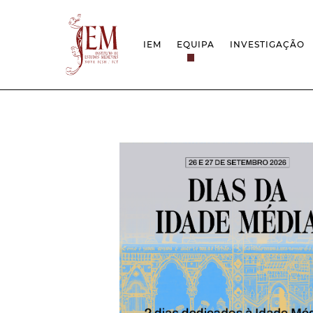
IEM
EQUIPA
INVESTIGAÇÃO
MISSÃO
PROJETOS
ESTRUTURA
REDES
GRUPOS DE INVESTIGAÇÃO
PROTOCOLOS
EMPREGO CIENTÍFICO
CÁTEDRA UNE
DOCUMENTAÇÃO
PRÉMIOS & IN
PROJETO ESTRATÉGICO
RELATÓRIOS FCT
QUESTÕES DE ASSÉDIO E ÉTICA