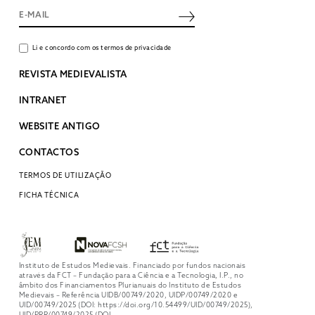
Li e concordo com os termos de privacidade
REVISTA MEDIEVALISTA
INTRANET
WEBSITE ANTIGO
CONTACTOS
TERMOS DE UTILIZAÇÃO
FICHA TÉCNICA
Instituto de Estudos Medievais. Financiado por fundos nacionais
através da FCT – Fundação para a Ciência e a Tecnologia, I.P., no
âmbito dos Financiamentos Plurianuais do Instituto de Estudos
Medievais – Referência UIDB/00749/2020, UIDP/00749/2020 e
UID/00749/2025 (DOI: https://doi.org/10.54499/UID/00749/2025),
UID/PRR/00749/2025 (DOI