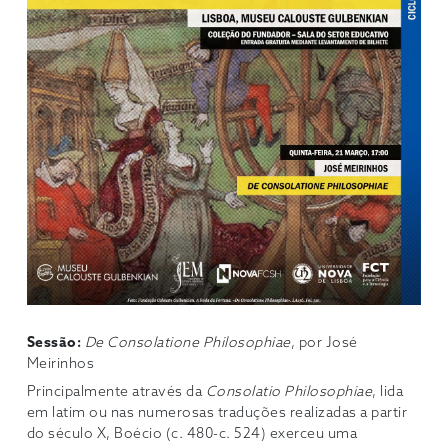
Sessão:
De Consolatione Philosophiae
, por José
Meirinhos
Principalmente através da
Consolatio Philosophiae
, lida
em latim ou nas numerosas traduções realizadas a partir
do século X, Boécio (c. 480-c. 524) exerceu uma