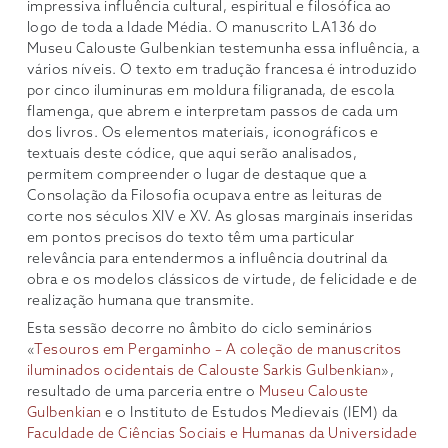
impressiva influência cultural, espiritual e filosófica ao
logo de toda a Idade Média. O manuscrito LA136 do
Museu Calouste Gulbenkian testemunha essa influência, a
vários níveis. O texto em tradução francesa é introduzido
por cinco iluminuras em moldura filigranada, de escola
flamenga, que abrem e interpretam passos de cada um
dos livros. Os elementos materiais, iconográficos e
textuais deste códice, que aqui serão analisados,
permitem compreender o lugar de destaque que a
Consolação da Filosofia ocupava entre as leituras de
corte nos séculos XIV e XV. As glosas marginais inseridas
em pontos precisos do texto têm uma particular
relevância para entendermos a influência doutrinal da
obra e os modelos clássicos de virtude, de felicidade e de
realização humana que transmite.
Esta sessão decorre no âmbito do ciclo seminários
«
Tesouros em Pergaminho – A coleção de manuscritos
iluminados ocidentais de Calouste Sarkis Gulbenkian
»,
resultado de uma parceria entre o
Museu Calouste
Gulbenkian
e o Instituto de Estudos Medievais (IEM) da
Faculdade de Ciências Sociais e Humanas da Universidade