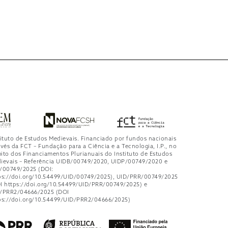
tituto de Estudos Medievais. Financiado por fundos nacionais
avés da FCT – Fundação para a Ciência e a Tecnologia, I.P., no
ito dos Financiamentos Plurianuais do Instituto de Estudos
ievais – Referência UIDB/00749/2020, UIDP/00749/2020 e
/00749/2025 (DOI:
ps://doi.org/10.54499/UID/00749/2025), UID/PRR/00749/2025
I https://doi.org/10.54499/UID/PRR/00749/2025) e
/PRR2/04666/2025 (DOI
ps://doi.org/10.54499/UID/PRR2/04666/2025)