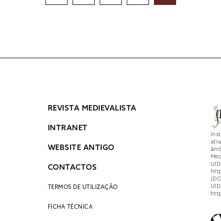
DE
ARTIGOS
REVISTA MEDIEVALISTA
INTRANET
Ins
atr
WEBSITE ANTIGO
âmb
Med
UID
CONTACTOS
htt
(DO
UID
TERMOS DE UTILIZAÇÃO
htt
FICHA TÉCNICA