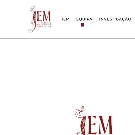
IEM
EQUIPA
INVESTIGAÇÃO
MISSÃO
PROJETOS
ESTRUTURA
REDES
GRUPOS DE INVESTIGAÇÃO
PROTOCOLOS
EMPREGO CIENTÍFICO
CÁTEDRA UNE
DOCUMENTAÇÃO
PRÉMIOS & IN
PROJETO ESTRATÉGICO
RELATÓRIOS FCT
QUESTÕES DE ASSÉDIO E ÉTICA