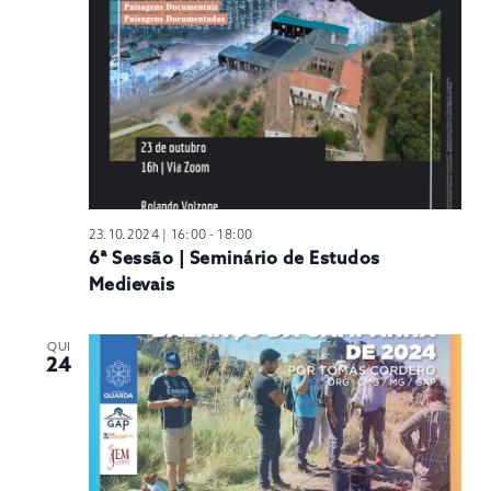
N
23.10.2024 | 16:00
-
18:00
6ª Sessão | Seminário de Estudos
Medievais
QUI
24