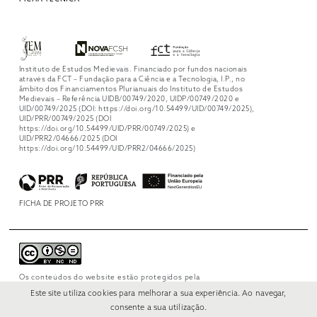
Instituto de Estudos Medievais. Financiado por fundos nacionais
através da FCT – Fundação para a Ciência e a Tecnologia, I.P., no
âmbito dos Financiamentos Plurianuais do Instituto de Estudos
Medievais – Referência UIDB/00749/2020, UIDP/00749/2020 e
UID/00749/2025 (DOI: https://doi.org/10.54499/UID/00749/2025),
UID/PRR/00749/2025 (DOI
https://doi.org/10.54499/UID/PRR/00749/2025) e
UID/PRR2/04666/2025 (DOI
https://doi.org/10.54499/UID/PRR2/04666/2025)
FICHA DE PROJETO PRR
Os conteúdos do website estão protegidos pela
licença
Creative Commons Attribution-
Este site utiliza cookies para melhorar a sua experiência. Ao navegar,
NonCommercial-NoDerivs 4.0 International
.
consente a sua utilização.