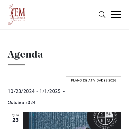
Agenda
PLANO DE ATIVIDADES 2026
10/23/2024
 - 
1/1/2025
E
Selecione
Outubro 2024
S
data
A
QUA
23
V