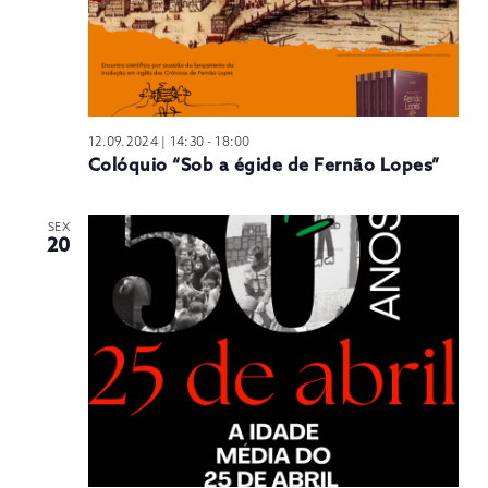
12.09.2024 | 14:30
-
18:00
Colóquio “Sob a égide de Fernão Lopes”
SEX
20