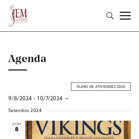
Agenda
PLANO DE ATIVIDADES 2026
9/8/2024
 - 
10/7/2024
E
Selecione
Setembro 2024
S
data
A
DOM
8
V