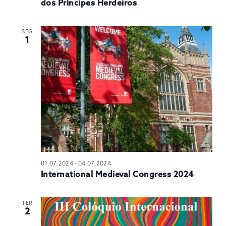
dos Príncipes Herdeiros
SEG
1
01.07.2024
-
04.07.2024
International Medieval Congress 2024
TER
2