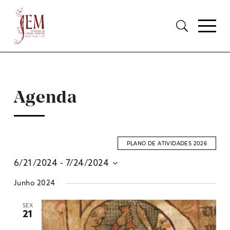
Agenda
PLANO DE ATIVIDADES 2026
6/21/2024
 - 
7/24/2024
E
Selecione
Junho 2024
S
data
A
SEX
21
V