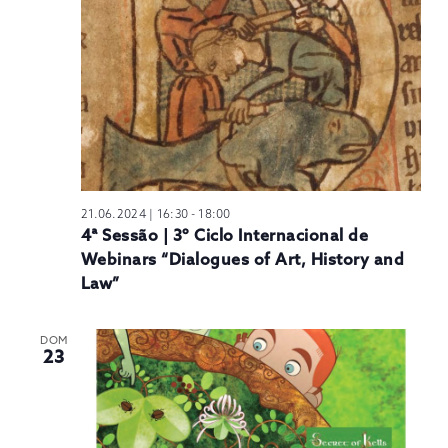
N
21.06.2024 | 16:30
-
18:00
4ª Sessão | 3º Ciclo Internacional de
Webinars “Dialogues of Art, History and
Law”
DOM
23