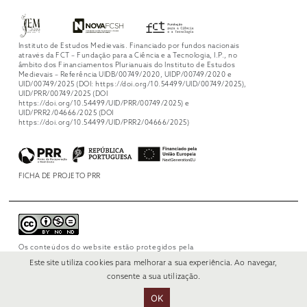
Instituto de Estudos Medievais. Financiado por fundos nacionais
através da FCT – Fundação para a Ciência e a Tecnologia, I.P., no
âmbito dos Financiamentos Plurianuais do Instituto de Estudos
Medievais – Referência UIDB/00749/2020, UIDP/00749/2020 e
UID/00749/2025 (DOI: https://doi.org/10.54499/UID/00749/2025),
UID/PRR/00749/2025 (DOI
https://doi.org/10.54499/UID/PRR/00749/2025) e
UID/PRR2/04666/2025 (DOI
https://doi.org/10.54499/UID/PRR2/04666/2025)
FICHA DE PROJETO PRR
Os conteúdos do website estão protegidos pela
licença
Creative Commons Attribution-
Este site utiliza cookies para melhorar a sua experiência. Ao navegar,
NonCommercial-NoDerivs 4.0 International
.
consente a sua utilização.
OK
© 2022 RUI VERÍSSIMO DESIGN