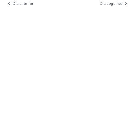
VIEWS
Dia anterior
Dia seguinte
NAVIGATION