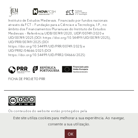
Instituto de Estudos Medievais. Financiado por fundos nacionais
através da FCT – Fundação para a Ciência e a Tecnologia, I.P., no
âmbito dos Financiamentos Plurianuais do Instituto de Estudos
Medievais – Referência UIDB/00749/2020, UIDP/00749/2020 e
UID/00749/2025 (DOI: https://doi.org/10.54499/UID/00749/2025),
UID/PRR/00749/2025 (DOI
https://doi.org/10.54499/UID/PRR/00749/2025) e
UID/PRR2/04666/2025 (DOI
https://doi.org/10.54499/UID/PRR2/04666/2025)
FICHA DE PROJETO PRR
Os conteúdos do website estão protegidos pela
licença
Creative Commons Attribution-
Este site utiliza cookies para melhorar a sua experiência. Ao navegar,
NonCommercial-NoDerivs 4.0 International
.
consente a sua utilização.
OK
© 2022 RUI VERÍSSIMO DESIGN