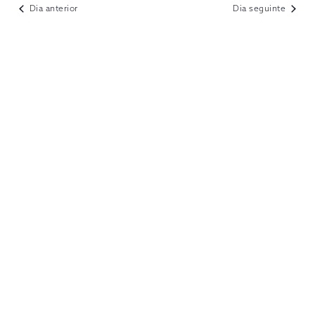
VIEWS
Dia anterior
Dia seguinte
NAVIGATION