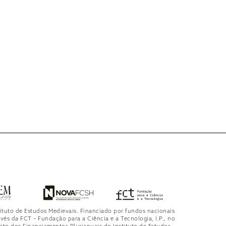
tituto de Estudos Medievais. Financiado por fundos nacionais
avés da FCT – Fundação para a Ciência e a Tecnologia, I.P., no