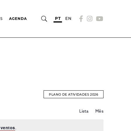
PT
EN
OS
AGENDA
PLANO DE ATIVIDADES 2026
Evento
EVENTOS
Lista
Mês
Views
Navigation
SEARCH
eventos
.