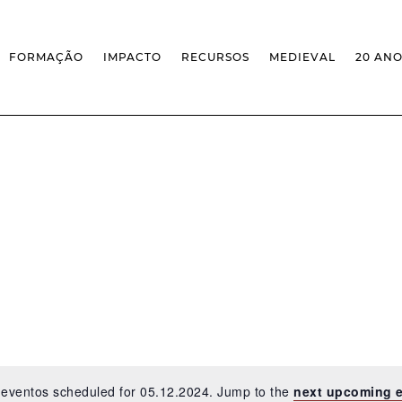
FORMAÇÃO
IMPACTO
RECURSOS
MEDIEVAL
20 AN
MASSIVE OPEN ONLINE COURSES
FACTOS & NÚMEROS
REVISTA MEDIEVALISTA
OFERTA CURRICULAR FCSH
EXPOSIÇÕES
PUBLICAÇÕES
DOUTORAMENTO EM ESTUDOS
FORMAÇÃO ESPECIALIZADA
BASES DE DADOS
MEDIEVAIS
SCO
SEMINÁRIO DE ESTUDOS
IEM GEOPORTAL
ESCOLA DE OUTONO
MEDIEVAIS
CENTIVOS
BIBLIOGRAFIAS E CRONOLOGIAS
FORMAÇÃO AO LONGO DA VIDA
CONFERÊNCIA IEM
BIBLIOTECA DIGITAL
– CLK
IEM NOS MEDIA
BIBLIOTECA IEM
FORMAÇÃO INTERNA
ARQUIVO DE EVENTOS
INFRAESTRUTURA ROSSIO
INSTALAÇÕES IEM
eventos scheduled for 05.12.2024. Jump to the
next upcoming 