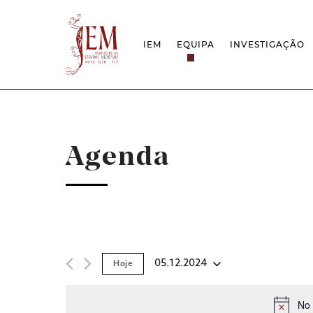
IEM
EQUIPA
INVESTIGAÇÃO
MISSÃO
PROJETOS
ESTRUTURA
REDES
GRUPOS DE INVESTIGAÇÃO
PROTOCOLOS
EMPREGO CIENTÍFICO
CÁTEDRA UNE
DOCUMENTAÇÃO
PRÉMIOS & IN
Agenda
PROJETO ESTRATÉGICO
RELATÓRIOS FCT
QUESTÕES DE ASSÉDIO E ÉTICA
05.12.2024
Hoje
Selecione
data
No 