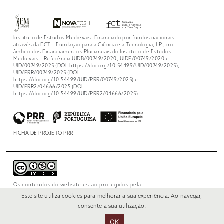
Instituto de Estudos Medievais. Financiado por fundos nacionais
através da FCT – Fundação para a Ciência e a Tecnologia, I.P., no
âmbito dos Financiamentos Plurianuais do Instituto de Estudos
Medievais – Referência UIDB/00749/2020, UIDP/00749/2020 e
UID/00749/2025 (DOI: https://doi.org/10.54499/UID/00749/2025),
UID/PRR/00749/2025 (DOI
https://doi.org/10.54499/UID/PRR/00749/2025) e
UID/PRR2/04666/2025 (DOI
https://doi.org/10.54499/UID/PRR2/04666/2025)
FICHA DE PROJETO PRR
Os conteúdos do website estão protegidos pela
licença
Creative Commons Attribution-
Este site utiliza cookies para melhorar a sua experiência. Ao navegar,
NonCommercial-NoDerivs 4.0 International
.
consente a sua utilização.
OK
© 2022 RUI VERÍSSIMO DESIGN